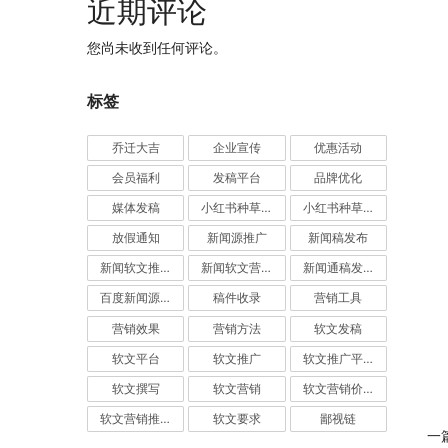
近期评论
您尚未收到任何评论。
标签
乔迁大吉
企业宣传
优惠活动
会员福利
发稿平台
品牌优化
媒体发稿
小红书种草推广
小红书种草营销
放假通知
新闻源推广
新闻稿发布
新闻软文推广发稿
新闻软文营销推广
新闻通稿发布推广
百度新闻源发布
稿件收录
营销工具
营销效果
营销方法
软文发稿
软文平台
软文推广
软文推广平台
软文撰写
软文营销
软文营销价值
软文营销推广
软文要求
鄙视链
一