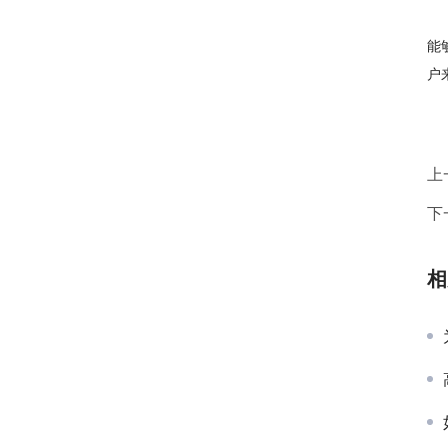
能
户
上
下
相