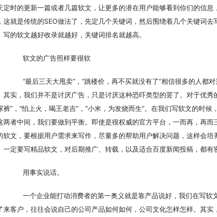
天定时的更新一篇或者几篇软文，让更多的潜在用户能够看到你们的信息
，这就是传统的SEO做法了，先定几个关键词，然后围绕着几个关键词去
。写的软文越好收录就越好，关键词排名就越高。
　　软文的广告照样要很软
　　“最后三天大甩卖”，“跳楼价，再不买就没有了”相信很多的人都
。其实，我们并不是讨厌广告，只是讨厌这种恐吓类型的罢了。对于优秀
尿裤”，“怕上火，喝王老吉”，“小米，为发烧而生”。在我们写软文的时
这两者中间，我们要做到平衡。即使是很权威的官方平台，一而再，再而
的软文，要根据用户需求来写作，尽量多的帮助用户解决问题，这样会培
。一定要写精品软文，对后期推广、转载，以及适合百度新闻投稿，都有
　　用事实说话。
　　一个企业能打动消费者的第一奥义就是靠产品说好，我们在写软
了来客户，往往会说自己的公司产品如何如何，公司文化怎样怎样。其实