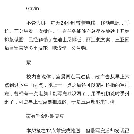
	　　Gavin
	　　不管去哪，每天24小时带着电脑，移动电源，手
机。三分钟看一次微信。一有任务能够立刻坐在地铁上开始
排版做图，已经解锁了在迪士尼排版，丽江想文案，三亚回
后台留言等多个技能。嗯没错，公号狗。
	　　紫
	　　校内自媒体，凌晨两点写过稿，改广告从早上六
点到过下午一两点，晚上十一点之后还可以精神抖擞的写推
送，曾经有一次电脑上刚写完就没网了，用手机预览时手抖
删了，可是早上七点要推送的，于是五点爬起来写稿。
	　　家有千金甜甜豆豆
	　　本想抢在12点前完成推送，但是写完后却发现已