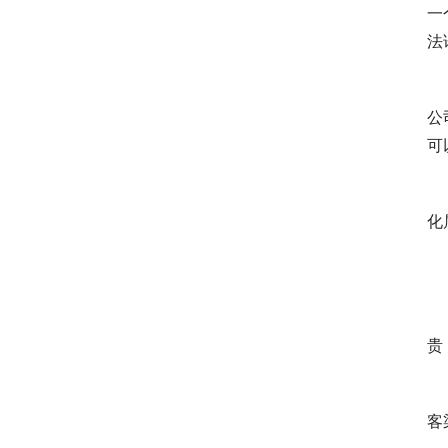
一
法
	　　通过今天分享的内容，我希望大家可以从运营的转化
公
可
	　　哪怕就是其中的一个表格，一种逻辑，一句话，或者
化
	　　说到获客，现在似乎是每个负责流量的同学都很头
贵
	　　而传统的应用市场起量又慢，CPS渠道水分又太多
客