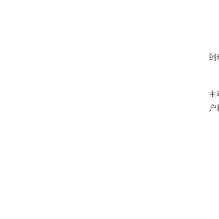
	　　所以针对内部获客，我们又区分了邀请获客和流失召
到
	　　而今天分享要讲的主要是邀请获客。这块核心的人群
主
户