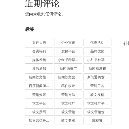
近期评论
您尚未收到任何评论。
标签
	　　运营的转化效率能带动的是整个公司业务的规模和利
乔迁大吉
企业宣传
优惠活动
补
会员福利
发稿平台
品牌优化
媒体发稿
小红书种草推广
小红书种草营销
放假通知
新闻源推广
新闻稿发布
新闻软文推广发稿
新闻软文营销推广
新闻通稿发布推广
百度新闻源发布
稿件收录
营销工具
营销效果
营销方法
软文发稿
软文平台
软文推广
软文推广平台
软文撰写
软文营销
软文营销价值
软文营销推广
软文要求
鄙视链