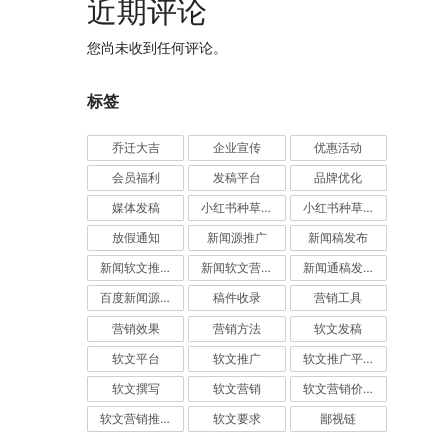
近期评论
您尚未收到任何评论。
标签
乔迁大吉
企业宣传
优惠活动
会员福利
发稿平台
品牌优化
媒体发稿
小红书种草推广
小红书种草营销
放假通知
新闻源推广
新闻稿发布
新闻软文推广发稿
新闻软文营销推广
新闻通稿发布推广
百度新闻源发布
稿件收录
营销工具
营销效果
营销方法
软文发稿
软文平台
软文推广
软文推广平台
软文撰写
软文营销
软文营销价值
软文营销推广
软文要求
鄙视链