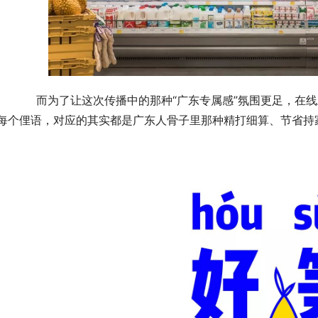
在线上，花呗还专门放出了一套“俚语新解”的海报。里
每个俚语，对应的其实都是广东人骨子里那种精打细算、节省持