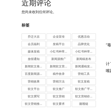
近期评论
您尚未收到任何评论。
标签
乔迁大吉
企业宣传
优惠活动
	　　前期预热的病毒视频中，花呗结合广东的地域特色
会员福利
发稿平台
品牌优化
“
媒体发稿
小红书种草推广
小红书种草营销
	　　而超市纪实视频，是在广东深圳的华润万家超市拍摄
放假通知
新闻源推广
新闻稿发布
计
新闻软文推广发稿
新闻软文营销推广
新闻通稿发布推广
嘴
百度新闻源发布
稿件收录
营销工具
营销效果
营销方法
软文发稿
软文平台
软文推广
软文推广平台
软文撰写
软文营销
软文营销价值
软文营销推广
软文要求
鄙视链