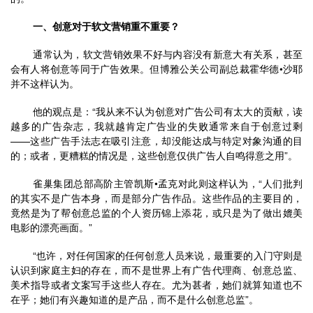
一、创意对于软文营销重不重要？
	通常认为，软文营销效果不好与内容没有新意大有关系，甚至
会有人将创意等同于广告效果。但博雅公关公司副总裁霍华德•沙耶
并不这样认为。
	他的观点是：“我从来不认为创意对广告公司有太大的贡献，读
越多的广告杂志，我就越肯定广告业的失败通常来自于创意过剩
——这些广告手法志在吸引注意，却没能达成与特定对象沟通的目
的；或者，更糟糕的情况是，这些创意仅供广告人自鸣得意之用”。
	雀巢集团总部高阶主管凯斯•孟克对此则这样认为，“人们批判
的其实不是广告本身，而是部分广告作品。这些作品的主要目的，
竟然是为了帮创意总监的个人资历锦上添花，或只是为了做出媲美
电影的漂亮画面。”
	“也许，对任何国家的任何创意人员来说，最重要的入门守则是
认识到家庭主妇的存在，而不是世界上有广告代理商、创意总监、
美术指导或者文案写手这些人存在。尤为甚者，她们就算知道也不
在乎；她们有兴趣知道的是产品，而不是什么创意总监”。