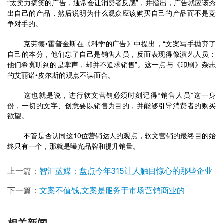
“太卖力搞笑的广告，通常会让消费者反感”，并指出，广告就应该秀
出自己的产品，然后说明为什么观众应该购买自己的产品而不是竞
争对手的。
	克劳德•霍普金斯在《科学的广告》中提出，“文案写手抛弃了
自己的本分，他们忘了自己是销售人员，反而表现得像演艺人员；
他们希冀听到的是掌声，却并不追求销售”。这一点与《印刷》杂志
的艾丽诺•皮尔斯的观点不谋而合。
	这也就是说，进行软文营销必须时刻记得“销售人员”这一身
份，一切的文字、创意要以销售为目的，并能够引导消费者的购买
欲望。
	不管是否认同这10位营销达人的观点，软文营销的最终目的始
终只有一个，那就是曝光品牌和提升销量。
上一篇：
智汇蓝媒：盘点今年315让人触目惊心的那些企业
下一篇：
文案不值钱,文案是服务于市场营销商业的
相关新闻