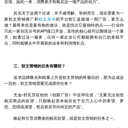
呈现，如此一来，消费者才有购买这一项产品的动力”。
	其实关于这两个论述，并不难理解。举例而言，现在需要为一
家软文营销推广和
软文发布
的平台智汇蓝媒做一期广告，要怎么
做？最简单也是最有效的做法，就是找出它最独特的点——行业内
只此一家别无分号的API接口开放，宣传的核心就可以围绕这一个展
开，如通过这一服务，任何一家企业公司都能拥有自己的发稿平
台，同时能够从中开展新的业务和利润增长点。
三、软文营销的任务有哪些？
	追求品牌曝光和销量上升是软文营销的终极目的，那为达成这
一目的，软文营销需要完成那些任务？
	尤金•舒瓦茨在他的《创新广告》中这样论述，“文案无法创造
购买商品的欲望，只能唤起原本就存在于百万人心中的希望、梦
想、恐惧或渴望，然后将其导向特定的产品”。
	唤起和引导消费者的购买欲望，就是软文营销的任务之一。