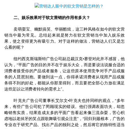
二、娱乐效果对于软文营销的作用有多大？
	卖萌耍宝、幽默搞笑、华丽酷炫，这三种风格在如今的软文营
销当中最为常见。总结起来就是努力在软文营销当中加入娱乐效
果，使之变得更为有吸引力。对于这样的做法，营销达人们又是怎
么看的呢？
	纽约西克斯瑞斯特广告公司副总裁汉克•赛登对此并不感冒，他
认为，“平面广告的目的并不在于娱乐大众，而是要设法说服合适的
消费者接受你的产品或者服务，让这些原本使用竞争对手产品或服
务的人琵琶别抱。要做到这一点，你
得承诺
消费者从现用产品或服
务得不到的好处，都能从你那里得到，而且要把全部心力放在满足
这些足以让消费者转向的需求上”。
	叶克夫广告公司董事长艾尔文•叶克夫也持同样的观点，“多年
来，有些广告公司犯了罔顾现实的错误。他们强调表面功夫，却忽
略销售实质，结果造成太多的平面广告看起来像三流杂耍，苦心积
虑地以老掉牙的笑点跟歌舞吸引观众注意”，“回归到最根本，广告的
专业在于研究产品、找出产品的独到之处，然后将它的独特性适当