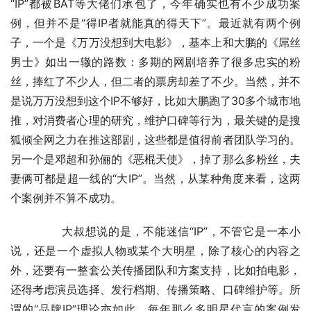
“IP”都被BAT等大佬们承包了，今年确实也有不少成功案
例，但并不是“得IP者就能真的得天下”。最近就有两个例
子，一个是《万万没想到大电影》，基本上和大鹏的《屌丝
男士》如出一辙的路数：多期的网剧培养了很多忠实的粉
丝，捧红了不少人，但二者的票房却差了不少。当然，并不
是说万万没想到这个IP不够好，比如大鹏跑了30多个城市地
推，对消费者心理的研究，维护口碑等行为，最关键的是搜
狐倾全网之力在推这部剧，这些都是值得前者团队学习的。
另一个是邓超和孙俪的《恶棍天使》，掉了那么多粉丝，夫
妻俩可都是超一线的“大IP”。当然，从某种角度来看，这两
个案例并不算不成功。
	　　大叔想说的是，不能迷信“IP”，不管它是一本小
说，还是一个虚拟人物或某个大明星，除了核心的内容之
外，还要有一整套公关传播团队和方案支持，比如拍电影，
还得考虑演员选择、发行档期、传播策略、口碑维护等。所
谓的“品牌IP”理论亦如此，每年那么多明星代言的案例发