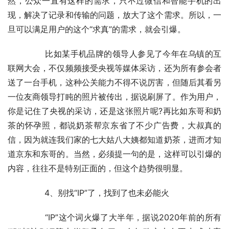
然，公众一直有这样的需求，只不过微信和智能手机的出
现，解决了记录和传输的问题，放大了这个需求。所以，一
旦可以满足用户的这个“求真”的需求，就会引爆。
	　　比如某手机品牌的领导人参见了今年在乌镇的互
联网大会，不仅频频接受央视等媒体采访，还为所有参会者
送了一台手机，这种公关能力不得不说厉害，但随后其看另
一位友商领导打盹的照片被传出，据说刷屏了。作为用户，
你是记住了央视的采访，还是这张照片呢?再比如东哥和奶
茶的怀孕照，都说奶茶帮京东省了不少广告费，大叔真的
信，因为就连我们家的七大姑八大姨都知道奶茶，进而才知
道京东和东哥的。当然，必须提一句的是，这样可以引爆的
内容，往往不是特别正面的，但这个趋势很明显。
	　　4、别找“IP”了，找到了也未必能火
	　　“IP”这个词火爆了大半年，据说2020年前的所有