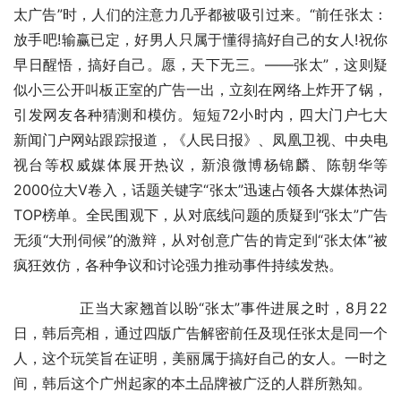
太广告”时，人们的注意力几乎都被吸引过来。“前任张太：
放手吧!输赢已定，好男人只属于懂得搞好自己的女人!祝你
早日醒悟，搞好自己。愿，天下无三。——张太”，这则疑
似小三公开叫板正室的广告一出，立刻在网络上炸开了锅，
引发网友各种猜测和模仿。短短72小时内，四大门户七大
新闻门户网站跟踪报道，《人民日报》、凤凰卫视、中央电
视台等权威媒体展开热议，新浪微博杨锦麟、陈朝华等
2000位大V卷入，话题关键字“张太”迅速占领各大媒体热词
TOP榜单。全民围观下，从对底线问题的质疑到“张太”广告
无须“大刑伺候”的激辩，从对创意广告的肯定到“张太体”被
疯狂效仿，各种争议和讨论强力推动事件持续发热。
	　　正当大家翘首以盼“张太”事件进展之时，8月22
日，韩后亮相，通过四版广告解密前任及现任张太是同一个
人，这个玩笑旨在证明，美丽属于搞好自己的女人。一时之
间，韩后这个广州起家的本土品牌被广泛的人群所熟知。