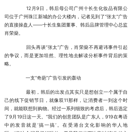
	　　12月9日，韩后母公司广州十长生化妆品有限公
司位于广州珠江新城的办公大楼内，记者见到了“张太”广告
的直接操盘人——十长生集团董事、韩后品牌管理中心总监
肖荣燊。
	　　回头再谈“张太”广告，肖荣燊不再避讳事件引起
的争议，而是更加坦然、理性地去解读分析事件背后的策
略。
	　　一支“奇葩”广告引发的轰动
	　　最初，韩后的出发点其实只是想创立一个属于自
己的线下促销节日，就像双11那样，让消费者一到这个时
间，就能联想到购物。经过一系列细致的考虑后，韩后选定
了9月19日这一天。“我们的创意团队是广东人，919在粤语
中的发音就是‘搞一搞’。在受港台文化影响的华人地