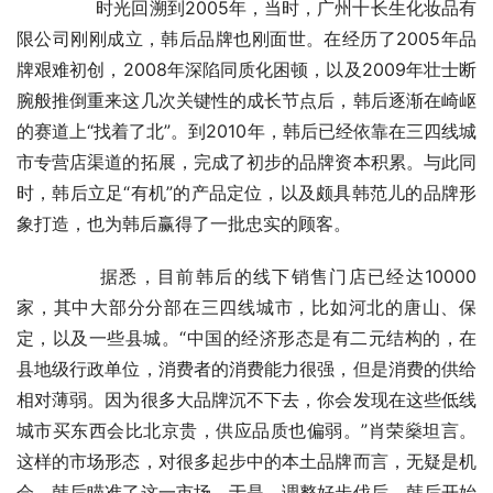
	　　时光回溯到2005年，当时，广州十长生化妆品有
限公司刚刚成立，韩后品牌也刚面世。在经历了2005年品
牌艰难初创，2008年深陷同质化困顿，以及2009年壮士断
腕般推倒重来这几次关键性的成长节点后，韩后逐渐在崎岖
的赛道上“找着了北”。到2010年，韩后已经依靠在三四线城
市专营店渠道的拓展，完成了初步的品牌资本积累。与此同
时，韩后立足“有机”的产品定位，以及颇具韩范儿的品牌形
象打造，也为韩后赢得了一批忠实的顾客。
	　　据悉，目前韩后的线下销售门店已经达10000
家，其中大部分分部在三四线城市，比如河北的唐山、保
定，以及一些县城。“中国的经济形态是有二元结构的，在
县地级行政单位，消费者的消费能力很强，但是消费的供给
相对薄弱。因为很多大品牌沉不下去，你会发现在这些低线
城市买东西会比北京贵，供应品质也偏弱。”肖荣燊坦言。
这样的市场形态，对很多起步中的本土品牌而言，无疑是机
会。韩后瞄准了这一市场，于是，调整好步伐后，韩后开始