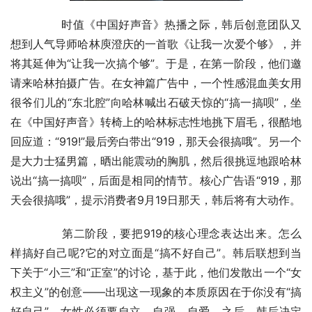
	　　时值《中国好声音》热播之际，韩后创意团队又
想到人气导师哈林庾澄庆的一首歌《让我一次爱个够》，并
将其延伸为“让我一次搞个够”。于是，在第一阶段，他们邀
请来哈林拍摄广告。在女神篇广告中，一个性感混血美女用
很爷们儿的“东北腔”向哈林喊出石破天惊的“搞一搞呗”，坐
在《中国好声音》转椅上的哈林标志性地挑下眉毛，很酷地
回应道：“919!”最后旁白带出“919，那天会很搞哦”。另一个
是大力士猛男篇，晒出能震动的胸肌，然后很挑逗地跟哈林
说出“搞一搞呗”，后面是相同的情节。核心广告语“919，那
天会很搞哦”，提示消费者9月19日那天，韩后将有大动作。
	　　第二阶段，要把919的核心理念表达出来。怎么
样搞好自己呢?它的对立面是“搞不好自己”。韩后联想到当
下关于“小三”和“正室”的讨论，基于此，他们发散出一个“女
权主义”的创意——出现这一现象的本质原因在于你没有“搞
好自己”，女性必须要自立、自强、自爱。之后，韩后决定