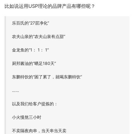
比如说运用USP理论的品牌产品有哪些呢？
乐百氏的“27层净化”
农夫山泉的“农夫山泉有点甜”
金龙鱼的“1： 1： 1”
厨邦酱油的“晒足180天”
东鹏特饮的“困了累了，就喝东鹏特饮”
……
以及我们给客户提炼的：
小火慢熬三小时
不卖隔夜肉串，当天串当天卖