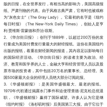
版的日报，在全世界发行，有相当高的影响力，美国高级报
纸、严肃刊物的代表。由于风格古典严肃，它有时也被戏称
为“灰色女士”（The Gray Lady）。它最初的名字是《纽约
每日时报》（The New-York Daily Times），创始人是亨
利·贾维斯·雷蒙德和乔治·琼斯。
2. 《华尔街日报》：创刊于1889年，以超过200万份的发
行量成为美国付费发行量最大的财经报纸。这份在美国纽约
出版的报纸，着重在财经新闻的报道，其内容足以影响每日
的国际经济活动。《华尔街日报》的读者主要为政治、经
济、教育和医学界的人士，金融大亨和经营管理人员以及股
票市场的投资者，其中包括20万名的董事长、总经理。美
国500家最大企业的经理人员绝大部分订阅此报。
3. 《华盛顿邮报》：是美国华盛顿最大、最老的报纸。
1970年代初通过揭露水门事件和迫使理查德·尼克松总统退
职，《华盛顿邮报》赢得了国际威望。许多人认为它是继
《纽约时报》《洛杉矶时报》后美国第三大报。由于它位于