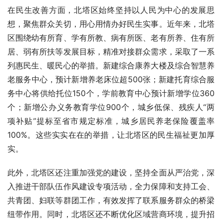
在民生改善方面，北塔区始终坚持以人民为中心的发展思
想，聚焦群众关切，用心用情办好民生实事。近年来，北塔
区围绕幼有所育、学有所教、病有所医、老有所养、住有所
居、弱有所扶等发展目标，精准对接群众需求，采取了一系
列惠民生、暖民心的举措。新建综合康养大楼及综合智慧养
老服务中心，预计新增养老床位超500张；新建托育综合服
务中心将供给托位150个，学前教育中心预计新增学位360
个；新增公办义务教育学位900个，城乡低保、残疾人“两
项补贴”提标至省市规定标准，城乡居民养老保险覆盖率
100%。这些实实在在的举措，让北塔区的民生福祉更加厚
实。
此外，北塔区还注重加强党的建设，坚持全面从严治党，深
入推进干部队伍作风建设专项活动，全力保障和支持工会、
共青团、妇联等群团工作，有效发挥了联系服务群众的桥梁
纽带作用。同时，北塔区还不断优化区域营商环境，提升招