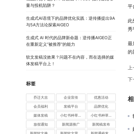
量与投机陷阱？
平
生成式AI语境下的品牌优化实践：逆传播提出9A
此
与5A方法论探索AIGEO
秀
生成式 AI 时代的品牌新命题：逆传播AIGEO正
最
在重新定义“被推荐”的能力
的
软文发稿没效果？问题不在内容，而在选择的媒
体发稿平台上！
上
下
标签
乔迁大吉
企业宣传
优惠活动
相
会员福利
发稿平台
品牌优化
媒体发稿
小红书种草推广
小红书种草营销
放假通知
新闻源推广
新闻稿发布
新闻软文推广发稿
新闻软文营销推广
新闻通稿发布推广