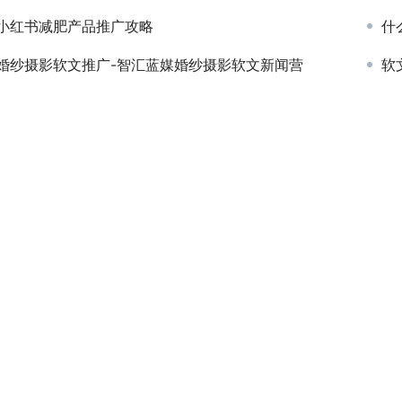
小红书减肥产品推广攻略
什
婚纱摄影软文推广-智汇蓝媒婚纱摄影软文新闻营
软