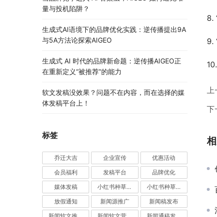
量与投机陷阱？
8
生成式AI语境下的品牌优化实践：逆传播提出9A
与5A方法论探索AIGEO
9
生成式 AI 时代的品牌新命题：逆传播AIGEO正
1
在重新定义“被推荐”的能力
上
软文发稿没效果？问题不在内容，而在选择的媒
体发稿平台上！
下
标签
相
乔迁大吉
企业宣传
优惠活动
会员福利
发稿平台
品牌优化
媒体发稿
小红书种草推广
小红书种草营销
放假通知
新闻源推广
新闻稿发布
新闻软文推广发稿
新闻软文营销推广
新闻通稿发布推广