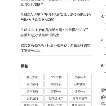
量与投机陷阱？
生成式AI语境下的品牌优化实践：逆传播提出9A
4
与5A方法论探索AIGEO
生成式 AI 时代的品牌新命题：逆传播AIGEO正
在重新定义“被推荐”的能力
5
软文发稿没效果？问题不在内容，而在选择的媒
体发稿平台上！
6.
标签
乔迁大吉
企业宣传
优惠活动
会员福利
发稿平台
品牌优化
需
媒体发稿
小红书种草推广
小红书种草营销
的
放假通知
新闻源推广
新闻稿发布
体
新闻软文推广发稿
新闻软文营销推广
新闻通稿发布推广