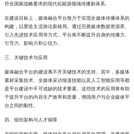
符合国家战略要求的现代化能源领域传播新体系。
在建设目标上，媒体融合平台致力于实现全媒体传播体系的
构建，以塑造主流舆论新格局。通过完善媒体数据资源库、
引入先进技术应用等方式，平台将不断提升自身的传播力、
引导力、影响力和公信力。
三、关键技术与应用
媒体融合平台的建设离不开关键技术的支持。其中，多媒体
素材采集技术、全媒体采访报道技能以及人工智能应用等都
是平台建设中不可或缺的技术要素。这些技术的应用将有助
于提升平台的内容生产效率和质量，增强用户与企业媒体平
台之间的黏性。
四、组织架构与人才保障
在组织架构方面，媒体融合平台趋向扁平化管理，并逐渐形