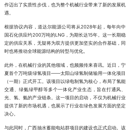
作迈出了实质性步伐，也为整个机械行业带来了新的发展机
遇。
根据协议内容，道达尔能源公司将从2028年起，每年向中
国石化供应约200万吨的LNG，为期长达15年。这一长期稳
定的供应关系，无疑将为双方提供更加坚实的合作基础，同
时也将推动全球能源结构的转型与优化。
此外，在机械行业的其他领域，也频频传来喜讯。近日，宁
夏首个万吨级绿氢项目——太阳山绿氢制储输用一体化项目
（一期）正式开工。该项目以绿电制氢为核心，布局了氢能
交通、绿氨绿甲醇等多个一体化产业生态，旨在打通风、
光、氢、氨的产业链条。这一项目的启动，不仅为机械行业
提供了新的市场机遇，也展示了行业在绿色发展方面的坚定
决心。
与此同时，广西抽水蓄能电站群项目的建设也正式启动。该