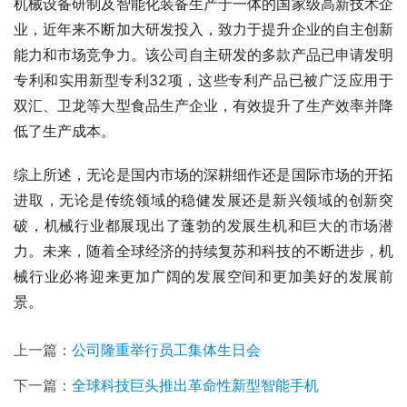
机械设备研制及智能化装备生产于一体的国家级高新技术企
业，近年来不断加大研发投入，致力于提升企业的自主创新
能力和市场竞争力。该公司自主研发的多款产品已申请发明
专利和实用新型专利32项，这些专利产品已被广泛应用于
双汇、卫龙等大型食品生产企业，有效提升了生产效率并降
低了生产成本。
综上所述，无论是国内市场的深耕细作还是国际市场的开拓
进取，无论是传统领域的稳健发展还是新兴领域的创新突
破，机械行业都展现出了蓬勃的发展生机和巨大的市场潜
力。未来，随着全球经济的持续复苏和科技的不断进步，机
械行业必将迎来更加广阔的发展空间和更加美好的发展前
景。
上一篇：
公司隆重举行员工集体生日会
下一篇：
全球科技巨头推出革命性新型智能手机