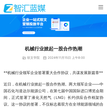
机械行业掀起一股合作热潮
软文学院
2024年11月15日 上午8:00
**机械行业领军企业签署重大合作协议，共谋发展新篇章**
近日，在机械行业掀起一股合作热潮。两大领军企业——中
国石化与道达尔能源公司，在第七届中国国际进口博览会期
间，正式签署了液化天然气（LNG）长约供应合作框架协
议。这一协议的签署，不仅标志着双方在全球能源领域的合