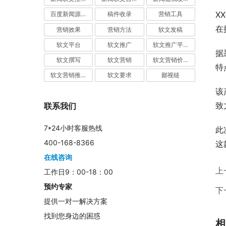
X
百度新闻源发布
稿件收录
营销工具
在
营销效果
营销方法
软文发稿
软文平台
软文推广
软文推广平台
据
软文撰写
软文营销
软文营销价值
特
软文营销推广
软文要求
鄙视链
该
致
联系我们
7*24小时客服热线
此
400-168-8366
这
在线咨询
上
工作日9：00-18：00
预约专家
下
提供一对一解决方案
找到您身边的困惑
相