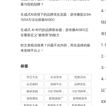
量与投机陷阱？
4
生成式AI语境下的品牌优化实践：逆传播提出9A
与5A方法论探索AIGEO
结
生成式 AI 时代的品牌新命题：逆传播AIGEO正
在
在重新定义“被推荐”的能力
1
软文发稿没效果？问题不在内容，而在选择的媒
体发稿平台上！
2
标签
3
乔迁大吉
企业宣传
优惠活动
4
会员福利
发稿平台
品牌优化
以
媒体发稿
小红书种草推广
小红书种草营销
放假通知
新闻源推广
新闻稿发布
X
新闻软文推广发稿
新闻软文营销推广
新闻通稿发布推广