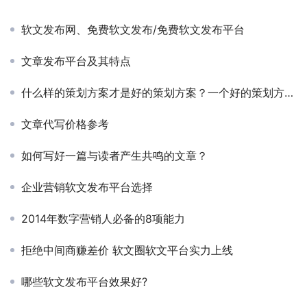
软文发布网、免费软文发布/免费软文发布平台
文章发布平台及其特点
什么样的策划方案才是好的策划方案？一个好的策划方案应该具备哪些核心要素？
文章代写价格参考
如何写好一篇与读者产生共鸣的文章？
企业营销软文发布平台选择
2014年数字营销人必备的8项能力
拒绝中间商赚差价 软文圈软文平台实力上线
哪些软文发布平台效果好?