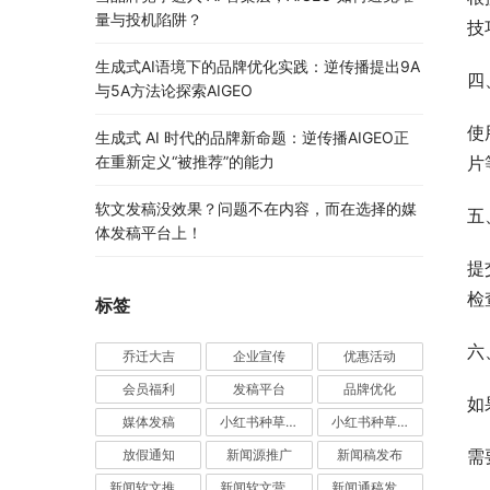
量与投机陷阱？
技
生成式AI语境下的品牌优化实践：逆传播提出9A
四
与5A方法论探索AIGEO
使
生成式 AI 时代的品牌新命题：逆传播AIGEO正
在重新定义“被推荐”的能力
片
软文发稿没效果？问题不在内容，而在选择的媒
五
体发稿平台上！
提
检
标签
六
乔迁大吉
企业宣传
优惠活动
会员福利
发稿平台
品牌优化
如
媒体发稿
小红书种草推广
小红书种草营销
需
放假通知
新闻源推广
新闻稿发布
新闻软文推广发稿
新闻软文营销推广
新闻通稿发布推广