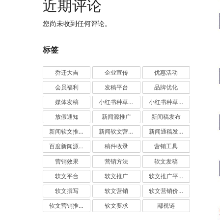
近期评论
您尚未收到任何评论。
标签
乔迁大吉
企业宣传
优惠活动
会员福利
发稿平台
品牌优化
媒体发稿
小红书种草推广
小红书种草营销
放假通知
新闻源推广
新闻稿发布
新闻软文推广发稿
新闻软文营销推广
新闻通稿发布推广
百度新闻源发布
稿件收录
营销工具
营销效果
营销方法
软文发稿
软文平台
软文推广
软文推广平台
软文撰写
软文营销
软文营销价值
软文营销推广
软文要求
鄙视链